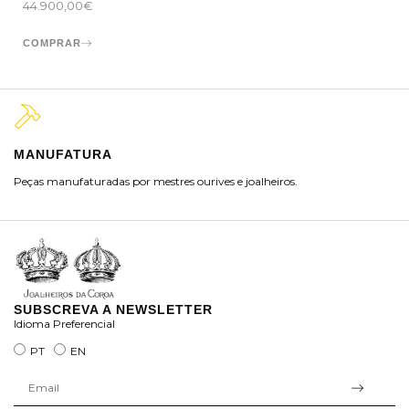
44.900,00
€
COMPRAR
MANUFATURA
M
Peças manufaturadas por mestres ourives e joalheiros.
Jo
ra
SUBSCREVA A NEWSLETTER
Idioma Preferencial
PT
EN