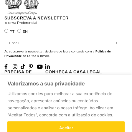
SUBSCREVA A NEWSLETTER
Idioma Preferencial
PT
EN
Ao subscrever à newsletter, declara que leu e concorda com a
Política de
da Leitão & Irmão.
Privacidade
PRECISA DE
CONHEÇA A CASA
LEGAL
AJUDA?
LEITÃO
Projectos Apoiados pela
Valorizamos a sua privacidade
A minha conta
História
UE
Cuidado com as Peças
Atelier
Política de Privacidade
Utilizamos cookies para melhorar a sua experiência de
Trocas & Devoluções
Oficinas
Termos e Condições
navegação, apresentar anúncios ou conteúdos
Perguntas Frequentes
Journal
Livro de Reclamações
personalizados e analisar o nosso tráfego. Ao clicar em
Contacte-nos
Press
"Aceitar Todos", concorda com a utilização de cookies.
Carreiras
Parcerias
Aceitar