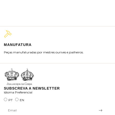
MANUFATURA
M
Peças manufaturadas por mestres ourives e joalheiros.
Jo
ra
SUBSCREVA A NEWSLETTER
Idioma Preferencial
PT
EN