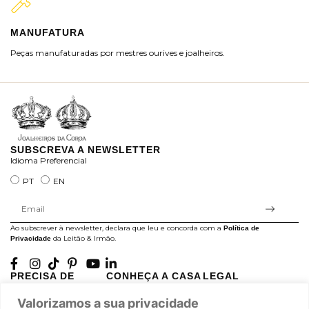
MANUFATURA
M
Peças manufaturadas por mestres ourives e joalheiros.
Jo
ra
SUBSCREVA A NEWSLETTER
Idioma Preferencial
PT
EN
Ao subscrever à newsletter, declara que leu e concorda com a
Política de
da Leitão & Irmão.
Privacidade
PRECISA DE
CONHEÇA A CASA
LEGAL
AJUDA?
LEITÃO
Projectos Apoiados pela
Valorizamos a sua privacidade
A minha conta
História
UE