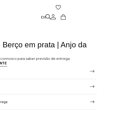
O
EN
EN
Berço em prata | Anjo da
e connosco para saber previsão de entrega.
ENTE
trega