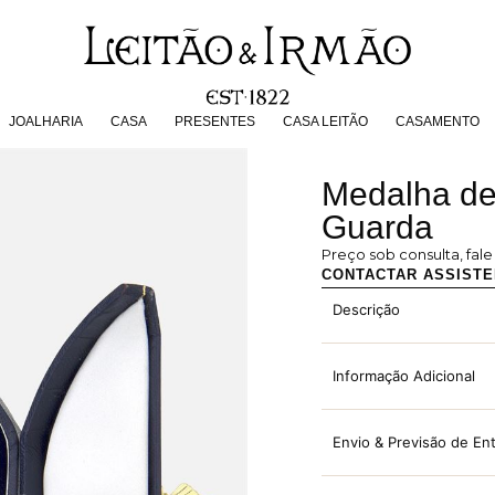
JOALHARIA
CASA
PRESENTES
CASA LEITÃO
CASAMENT
JOALHARIA
CASA
PRESENTES
CASA LEITÃO
CASAMENTO
Medalha de 
Guarda
Preço sob consulta, fal
CONTACTAR ASSIST
Descrição
Informação Adicional
Envio & Previsão de En