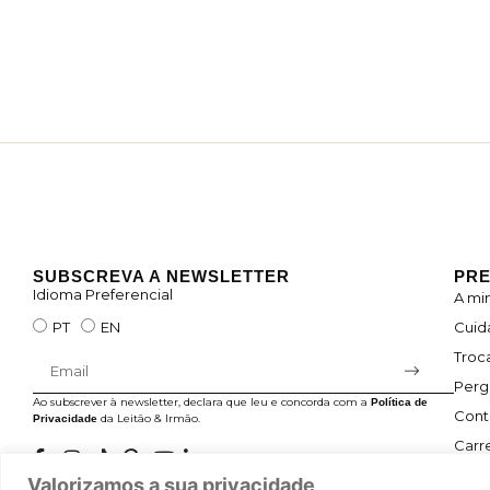
SUBSCREVA A NEWSLETTER
PRE
Idioma Preferencial
A mi
Cuid
PT
EN
Troc
Perg
Ao subscrever à newsletter, declara que leu e concorda com a
Política de
Cont
da Leitão & Irmão.
Privacidade
Carre
Valorizamos a sua privacidade