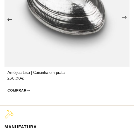
Amêijoa Lisa | Caixinha em prata
230,00
€
COMPRAR
MANUFATURA
M