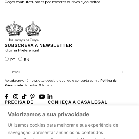
Peças manufaturadas por mestres ourives e joalheiros.
Jo
ra
SUBSCREVA A NEWSLETTER
Idioma Preferencial
PT
EN
Ao subscrever à newsletter, declara que leu e concorda com a
Política de
da Leitão & Irmão.
Privacidade
PRECISA DE
CONHEÇA A CASA
LEGAL
AJUDA?
LEITÃO
Projectos Apoiados pela
Valorizamos a sua privacidade
A minha conta
História
UE
Cuidado com as Peças
Atelier
Política de Privacidade
Utilizamos cookies para melhorar a sua experiência de
Trocas & Devoluções
Oficinas
Termos e Condições
navegação, apresentar anúncios ou conteúdos
Perguntas Frequentes
Journal
Livro de Reclamações