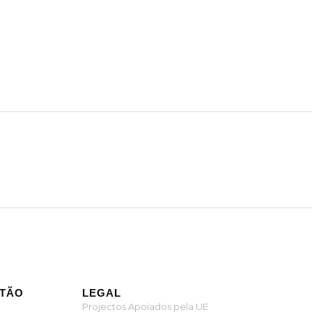
ITÃO
LEGAL
Projectos Apoiados pela UE