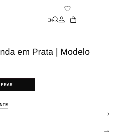
O
EN
EN
nda em Prata | Modelo
A
MPRAR
ENTE