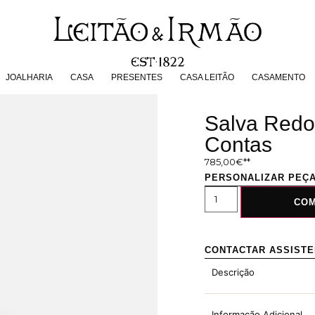
JOALHARIA
CASA
PRESENTES
CASA LEITÃO
CASAMENT
JOALHARIA
CASA
PRESENTES
CASA LEITÃO
CASAMENTO
Salva Redo
Contas
785,00
€
PERSONALIZAR PEÇ
CO
CONTACTAR ASSIST
Descrição
Informação Adicional